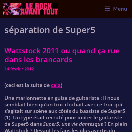
Skip
Menu
to
content
séparation de Super5
Wattstock 2011 ou quand ça rue
dans les brancards
14 février 2012
(ceci est la suite de
cela
)
Une marionnette en guise de guitariste : il nous
semblait bien qu’un truc clochait avec ce truc qui
s’agitait sur scène aux côtés du bassiste de Super5
(1). Un type était recruté pour imiter le guitariste
de Super5 dans
Super5, une vie dantesque
? En plein
Wattstock ? Devant les fans les plus avertis du