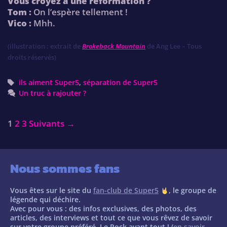
Vous croyez à une reformation ?
Tom :
On l’espère tellement !
Vico :
Mhh.
(illustration : extrait de
Brokeback Mountain
de Ang Lee – Tous
droits réservés)
Tags
ils aiment Super5
,
séparation de Super5
Un truc à rajouter ?
Post
1
2
3
Suivants →
navigation
Nous sommes fans
Vous êtes sur le site du
fan-club de Super5
, le groupe de
légende qui déchire.
Avec pour vous : des infos exclusives, des photos, des
articles, des interviews et tout ce que vous rêvez de savoir
sur votre groupe préféré. Le Rock avant tout ! (
en savoir