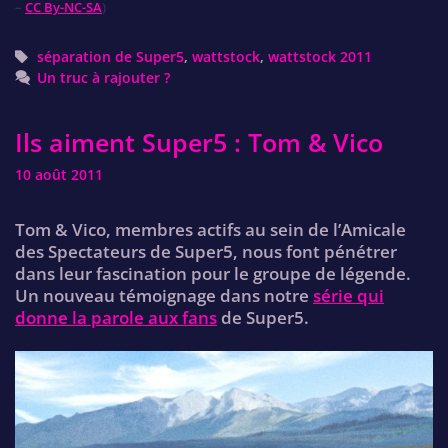
–
CC By-NC-SA
)
Tags
séparation de Super5
,
wattstock
,
wattstock 2011
Un truc à rajouter ?
Ils aiment Super5 : Tom & Vico
10 août 2011
Tom & Vico, membres actifs au sein de l’Amicale
des Spectateurs de Super5, nous font pénétrer
dans leur fascination pour le groupe de légende.
Un nouveau témoignage dans notre
série qui
donne la parole aux fans
de Super5.