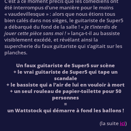
C’est à ce moment précis que les comédiens ont
été interrompus d’une manière pour le moins
« vaudevillesque » : alors que nous étions tous
bien calés dans nos sièges, le guitariste de Super5
a débarqué du fond de la salle ! «
Je t’interdis de
jouer cette pièce sans moi !
» lança-t-il au bassiste
visiblement excédé, et révélant ainsi la
supercherie du faux guitariste qui s’agitait sur les
planches.
Un faux guitariste de Super5 sur scène
+ le vrai guitariste de Super5 qui tape un
scandale
+ le bassiste qui a l’air de lui en vouloir à mort
+ un seul rouleau de papier-toilette pour 50
personnes
=
un Wattstock qui démarre à fond les ballons !
(la suite
ici
)