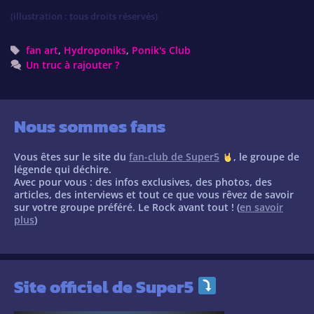
(illustration : tous droits réservés)
Tags
fan art
,
Hydroponiks
,
Ponik's Club
Un truc à rajouter ?
Nous sommes fans
Vous êtes sur le site du
fan-club de Super5
, le groupe de
légende qui déchire.
Avec pour vous : des infos exclusives, des photos, des
articles, des interviews et tout ce que vous rêvez de savoir
sur votre groupe préféré. Le Rock avant tout ! (
en savoir
plus
)
Site officiel de Super5