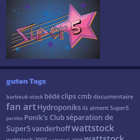
guten Tags
clips
cmb
bédé
documentaire
barbeuk-stock
fan art
Hydroponiks
ils aiment Super5
séparation de
Ponik's Club
paroles
wattstock
Super5
vanderhoff
wattstock
wattstock 2007
wattstock 2008