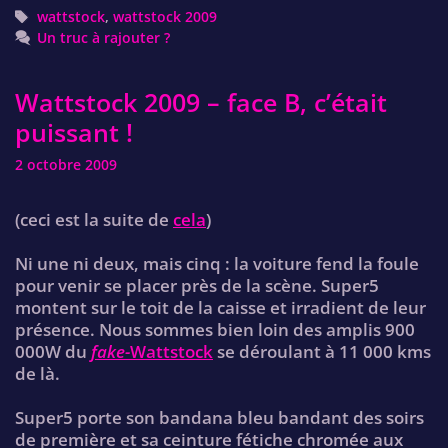
Tags
wattstock
,
wattstock 2009
Un truc à rajouter ?
Wattstock 2009 – face B, c’était
puissant !
2 octobre 2009
(ceci est la suite de
cela
)
Ni une ni deux, mais cinq : la voiture fend la foule
pour venir se placer près de la scène. Super5
montent sur le toit de la caisse et irradient de leur
présence. Nous sommes bien loin des amplis 900
000W du
fake-
Wattstock
se déroulant à 11 000 kms
de là.
Super5 porte son bandana bleu bandant des soirs
de première et sa ceinture fétiche chromée aux