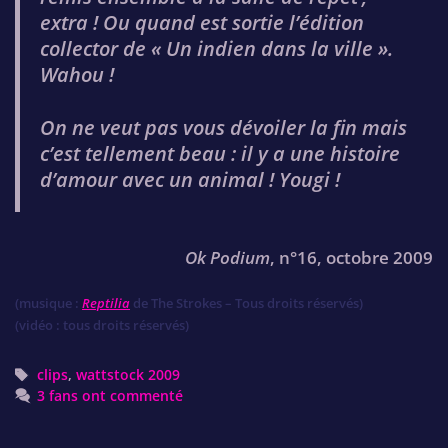
extra ! Ou quand est sortie l’édition
collector de « Un indien dans la ville ».
Wahou !
On ne veut pas vous dévoiler la fin mais
c’est tellement beau : il y a une histoire
d’amour avec un animal ! Yougi !
Ok Podium
, n°16, octobre 2009
(musique :
Reptilia
de The Strokes – Tous droits réservés)
(vidéo : tous droits réservés)
Tags
clips
,
wattstock 2009
3 fans ont commenté