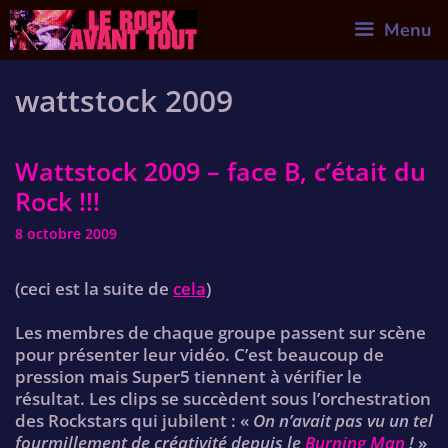
Skip
Menu
to
content
wattstock 2009
Wattstock 2009 – face B, c’était du
Rock !!!
8 octobre 2009
(ceci est la suite de
cela
)
Les membres de chaque groupe passent sur scène
pour présenter leur vidéo. C’est beaucoup de
pression mais Super5 tiennent à vérifier le
résultat. Les clips se succèdent sous l’orchestration
des Rockstars qui jubilent : «
On n’avait pas vu un tel
fourmillement de créativité depuis le
Burning Man
!
»