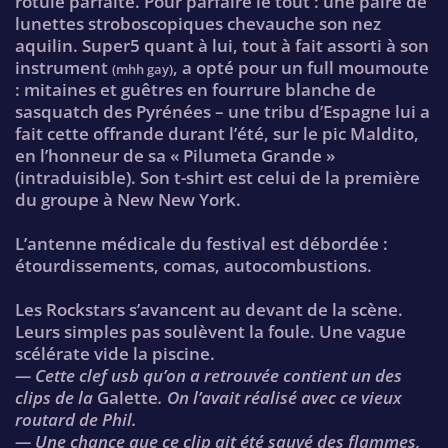
rotule parfaite. Pour parfaire le tout : une paire de
lunettes stroboscopiques chevauche son nez
aquilin. Super5 quant à lui, tout à fait assorti à son
instrument
, a opté pour un full moumoute
(mhh gay)
: mitaines et guêtres en fourrure blanche de
sasquatch des Pyrénées – une tribu d’Espagne lui a
fait cette offrande durant l’été, sur le pic Maldito,
en l’honneur de sa « Pilumeta Grande »
(intraduisible). Son t-shirt est celui de la première
du groupe à New New York.
L’antenne médicale du festival est débordée :
étourdissements, comas, autocombustions.
Les Rockstars s’avancent au devant de la scène.
Leurs simples pas soulèvent la foule. Une vague
scélérate vide la piscine.
— Cette clef usb qu’on a retrouvée contient un des
clips de la
Galette
. On l’avait réalisé avec ce vieux
routard de Phil.
— Une chance que ce clip ait été sauvé des flammes,