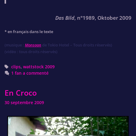
Das Bild
, n°1989, Oktober 2009
* en français dans le texte
(musique :
Monsoon
de Tokio Hotel – Tous droits réservés)
(vidéo : tous droits réservés)
Tags
clips
,
wattstock 2009
1 fan a commenté
En Croco
30 septembre 2009