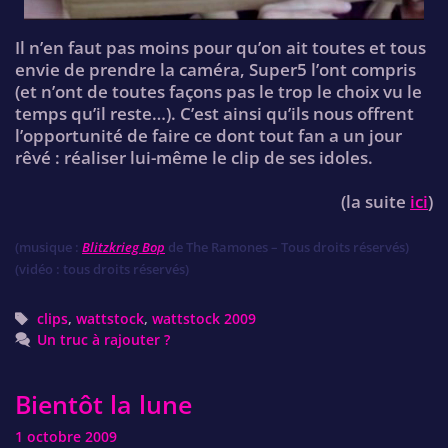
Il n’en faut pas moins pour qu’on ait toutes et tous
envie de prendre la caméra, Super5 l’ont compris
(et n’ont de toutes façons pas le trop le choix vu le
temps qu’il reste…). C’est ainsi qu’ils nous offrent
l’opportunité de faire ce dont tout fan a un jour
rêvé : réaliser lui-même le clip de ses idoles.
(la suite
ici
)
(musique :
Blitzkrieg Bop
de The Ramones – Tous droits réservés)
(vidéo : tous droits réservés)
Tags
clips
,
wattstock
,
wattstock 2009
Un truc à rajouter ?
Bientôt la lune
1 octobre 2009