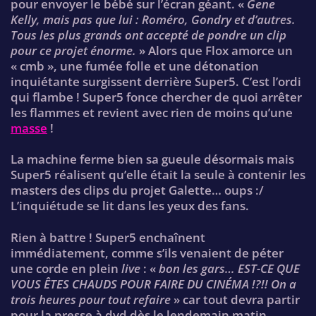
pour envoyer le bébé sur l’écran géant. «
Gene
Kelly, mais pas que lui : Roméro, Gondry et d’autres.
Tous les plus grands ont accepté de pondre un clip
pour ce projet énorme.
» Alors que Flox amorce un
« cmb », une fumée folle et une détonation
inquiétante surgissent derrière Super5. C’est l’ordi
qui flambe ! Super5 fonce chercher de quoi arrêter
les flammes et revient avec rien de moins qu’une
masse
!
La machine ferme bien sa gueule désormais mais
Super5 réalisent qu’elle était la seule à contenir les
masters des clips du projet Galette… oups :/
L’inquiétude se lit dans les yeux des fans.
Rien à battre ! Super5 enchaînent
immédiatement, comme s’ils venaient de péter
une corde en plein
live
: «
bon les gars… EST-CE QUE
VOUS ÊTES CHAUDS POUR FAIRE DU CINÉMA !?!! On a
trois heures pour tout refaire
» car tout devra partir
pour la presse à dvd dès le lendemain matin.