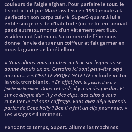
couleurs de l’aigle afghan. Pour parfaire le tout, le
t-shirt offert par Max Cavalera en 1999 moule à la
perfection son corps cuivré. Super5 quant à lui a
enfilé son jeans de d’habitude (on ne lui en connaît
pas d’autre) surmonté d’un vêtement vert fluo,
visiblement fait main. Sa crinière de félin nous
donne l’envie de tuer un coiffeur et fait germer en
nous la graine de la rébellion.
«
Nous allons vous montrer un truc sur lequel on se
donne depuis un an. Certains ici sont peut-être déjà
au cour…
» «
C’EST LE PROJET GALETTE !
» hurle Victor
la voix tremblante. «
En effet fan,
tu peux lâcher ma
. Dans cet ordi, il y a un disque dur. Et
jambe maintenant
sur ce disque dur, il y a des clips, des clips à vous
cimenter le cul sans coffrage. Vous avez déjà entendu
parler de Gene Kelly ? Ben il a fait un clip pour nous.
»
Les visages s’illuminent.
Pendant ce temps, Super5 allume les machines