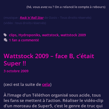
(hé, vous avez vu ? On a relancé le compte à rebours)
(musique :
Rock ‘n’ Roll Star
de Oasis – Tous droits réservés)
(vidéo : tous droits réservés)
Tags
clips
,
Hydroponiks
,
wattstock
,
wattstock 2009
1 fan a commenté
Wattstock 2009 – face B, c’était
Super !!
3 octobre 2009
(ceci est la suite de
cela
)
À l’image d’un Téléthon organisé sous acide, tous
les fans se mettent à l’action. Réaliser le vidéo-clip
d’un morceau de Super5, c’est le genre de truc qui