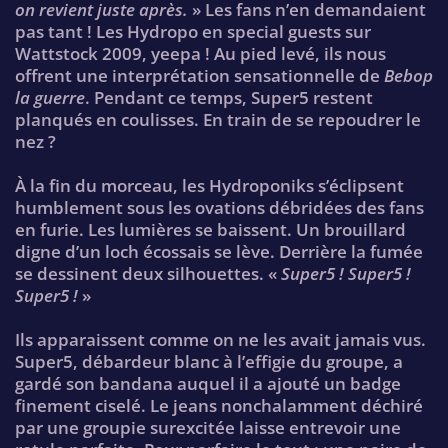
on revient juste après.
» Les fans n’en demandaient
pas tant ! Les Hydropo en special guests sur
Wattstock 2009, yeepa ! Au pied levé, ils nous
offrent une interprétation sensationnelle de
Bebop
la guerre
. Pendant ce temps, Super5 restent
planqués en coulisses. En train de se repoudrer le
nez ?
À la fin du morceau, les Hydroponiks s’éclipsent
humblement sous les ovations débridées des fans
en furie. Les lumières se baissent. Un brouillard
digne d’un loch écossais se lève. Derrière la fumée
se dessinent deux silhouettes. «
Super5 ! Super5 !
Super5 !
»
Ils apparaissent comme on ne les avait jamais vus.
Super5, débardeur blanc à l’effigie du groupe, a
gardé son bandana auquel il a ajouté un badge
finement ciselé. Le jeans nonchalamment déchiré
par une groupie surexcitée laisse entrevoir une