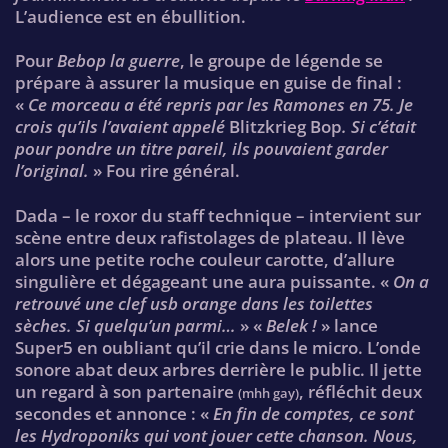
L’audience est en ébullition.
Pour
Bebop la guerre
, le groupe de légende se
prépare à assurer la musique en guise de final :
«
Ce morceau a été repris par les Ramones en 75. Je
crois qu’ils l’avaient appelé
Blitzkrieg Bop
. Si c’était
pour pondre un titre pareil, ils pouvaient garder
l’original.
» Fou rire général.
Dada – le roxor du staff technique – intervient sur
scène entre deux rafistolages de plateau. Il lève
alors une petite roche couleur carotte, d’allure
singulière et dégageant une aura puissante. «
On a
retrouvé une clef usb orange dans les toilettes
sèches. Si quelqu’un parmi…
» «
Belek !
» lance
Super5 en oubliant qu’il crie dans le micro. L’onde
sonore abat deux arbres derrière le public. Il jette
un regard à son partenaire
, réfléchit deux
(mhh gay)
secondes et annonce : «
En fin de comptes, ce sont
les Hydroponiks qui vont jouer cette chanson. Nous,