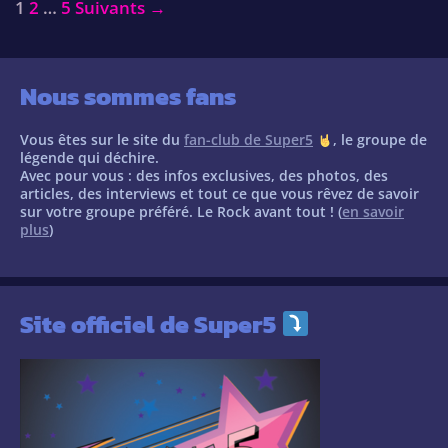
Post
1
2
…
5
Suivants →
navigation
Nous sommes fans
Vous êtes sur le site du
fan-club de Super5
, le groupe de
légende qui déchire.
Avec pour vous : des infos exclusives, des photos, des
articles, des interviews et tout ce que vous rêvez de savoir
sur votre groupe préféré. Le Rock avant tout ! (
en savoir
plus
)
Site officiel de Super5