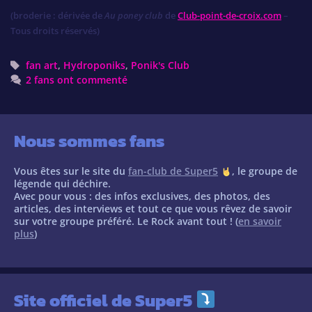
(broderie : dérivée de
Au poney club
de
Club-point-de-croix.com
–
Tous droits réservés)
Tags
fan art
,
Hydroponiks
,
Ponik's Club
2 fans ont commenté
Nous sommes fans
Vous êtes sur le site du
fan-club de Super5
, le groupe de
légende qui déchire.
Avec pour vous : des infos exclusives, des photos, des
articles, des interviews et tout ce que vous rêvez de savoir
sur votre groupe préféré. Le Rock avant tout ! (
en savoir
plus
)
Site officiel de Super5