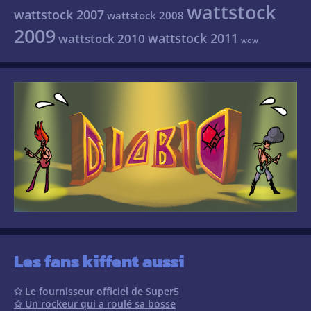
wattstock
wattstock 2007
wattstock 2008
2009
wattstock 2011
wattstock 2010
wow
Les fans kiffent aussi
✩ Le fournisseur officiel de Super5
✩ Un rockeur qui a roulé sa bosse