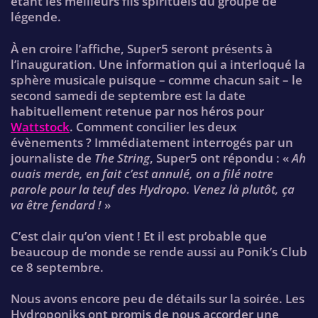
étant les meilleurs fils spirituels du groupe de
légende.
À en croire l’affiche, Super5 seront présents à
l’inauguration. Une information qui a interloqué la
sphère musicale puisque – comme chacun sait – le
second samedi de septembre est la date
habituellement retenue par nos héros pour
Wattstock
. Comment concilier les deux
évènements ? Immédiatement interrogés par un
journaliste de
The String
, Super5 ont répondu : «
Ah
ouais merde, en fait c’est annulé, on a filé notre
parole pour la teuf des Hydropo. Venez là plutôt, ça
va être fendard !
»
C’est clair qu’on vient ! Et il est probable que
beaucoup de monde se rende aussi au Ponik’s Club
ce 8 septembre.
Nous avons encore peu de détails sur la soirée. Les
Hydroponiks ont promis de nous accorder une