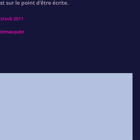
t sur le point d’être écrite.
tstock 2011
t démasquée