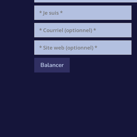
*
Je
suis
*
Courriel
(optionnel)
*
Site
web
(optionnel)
*