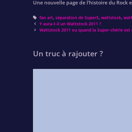
Une nouvelle page de l’histoire du Rock es
Tags
fan art
,
séparation de Super5
,
wattstock
,
wat
Post
Y aura-t-il un Wattstock 2011 ?
navigation
Wattstock 2011 ou quand la Super-chérie es
Un truc à rajouter ?
Comment