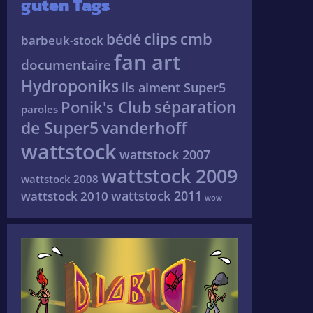
guten Tags
clips
cmb
bédé
barbeuk-stock
fan art
documentaire
Hydroponiks
ils aiment Super5
séparation
Ponik's Club
paroles
de Super5
vanderhoff
wattstock
wattstock 2007
wattstock 2009
wattstock 2008
wattstock 2011
wattstock 2010
wow