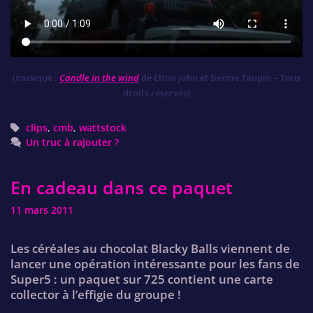
(musique :
Candle in the wind
de Elton John et Bernie Taupin – Tous
droits réservés)
Tags
clips
,
cmb
,
wattstock
Un truc à rajouter ?
En cadeau dans ce paquet
11 mars 2011
Les céréales au chocolat Blacky Balls viennent de
lancer une opération intéressante pour les fans de
Super5 : un paquet sur 725 contient une carte
collector à l’effigie du groupe !