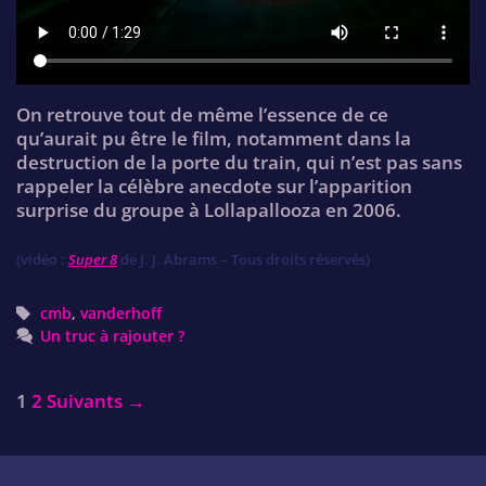
On retrouve tout de même l’essence de ce
qu’aurait pu être le film, notamment dans la
destruction de la porte du train, qui n’est pas sans
rappeler la célèbre anecdote sur l’apparition
surprise du groupe à Lollapallooza en 2006.
(vidéo :
Super 8
de J. J. Abrams – Tous droits réservés)
Tags
cmb
,
vanderhoff
Un truc à rajouter ?
Post
1
2
Suivants →
navigation