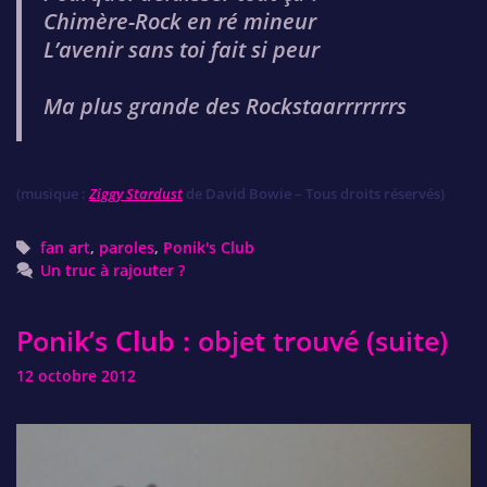
Chimère-Rock en ré mineur
L’avenir sans toi fait si peur
Ma plus grande des Rockstaarrrrrrrs
(musique :
Ziggy Stardust
de David Bowie – Tous droits réservés)
Tags
fan art
,
paroles
,
Ponik's Club
Un truc à rajouter ?
Ponik’s Club : objet trouvé (suite)
12 octobre 2012