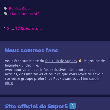
Tags
Ponik's Club
1 fan a commenté
Post
1
2
…
17
Suivants →
navigation
Nous sommes fans
Vous êtes sur le site du
fan-club de Super5
, le groupe de
légende qui déchire.
Avec pour vous : des infos exclusives, des photos, des
articles, des interviews et tout ce que vous rêvez de savoir
sur votre groupe préféré. Le Rock avant tout ! (
en savoir
plus
)
Site officiel de Super5