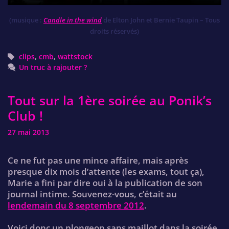
(musique :
Candle in the wind
de Elton John et Bernie Taupin – Tous
droits réservés)
Tags
clips
,
cmb
,
wattstock
Un truc à rajouter ?
Tout sur la 1ère soirée au Ponik’s
Club !
27 mai 2013
Ce ne fut pas une mince affaire, mais après
presque dix mois d’attente (les exams, tout ça),
Marie a fini par dire oui à la publication de son
journal intime. Souvenez-vous, c’était au
lendemain du 8 septembre 2012
.
Voici donc un plongeon sans maillot dans la soirée