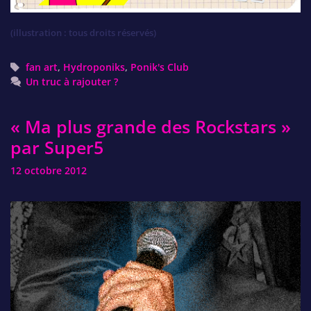
(illustration : tous droits réservés)
Tags
fan art
,
Hydroponiks
,
Ponik's Club
Un truc à rajouter ?
« Ma plus grande des Rockstars »
par Super5
12 octobre 2012