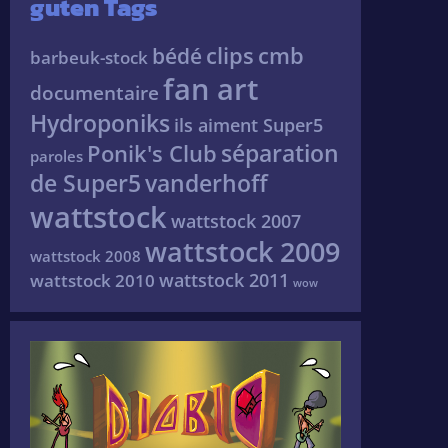
guten Tags
clips
cmb
bédé
barbeuk-stock
fan art
documentaire
Hydroponiks
ils aiment Super5
séparation
Ponik's Club
paroles
de Super5
vanderhoff
wattstock
wattstock 2007
wattstock 2009
wattstock 2008
wattstock 2011
wattstock 2010
wow