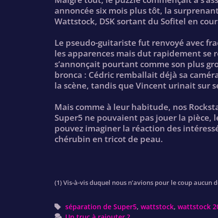
annoncée six mois plus tôt, la surprena
Wattstock, DSK sortant du Sofitel en cou
Le pseudo-guitariste fut renvoyé avec fra
les apparences mais dut rapidement se ren
s’annonçait pourtant comme son plus gros
bronca : Cédric remballait déjà sa caméra
la scène, tandis que Vincent urinait sur s
Mais comme à leur habitude, nos Rockstars
Super5 ne pouvaient pas jouer la pièce, les
pouvez imaginer la réaction des intéress
chérubin en tricot de peau.
(1) Vis-à-vis duquel nous n’avions pour le coup aucun d
Tags
séparation de Super5
,
wattstock
,
wattstock 2
Un truc à rajouter ?