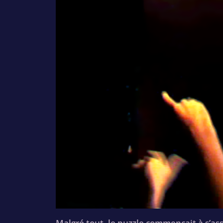
Malgré tout, le puzzle commençait à s’as