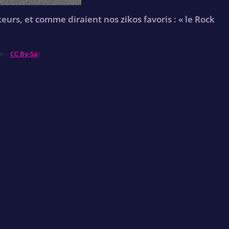
keurs, et comme diraient nos zikos favoris : « le Rock
ee –
CC By-Sa
)