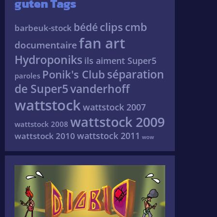
guten Tags
clips
cmb
bédé
barbeuk-stock
fan art
documentaire
Hydroponiks
ils aiment Super5
séparation
Ponik's Club
paroles
de Super5
vanderhoff
wattstock
wattstock 2007
wattstock 2009
wattstock 2008
wattstock 2011
wattstock 2010
wow