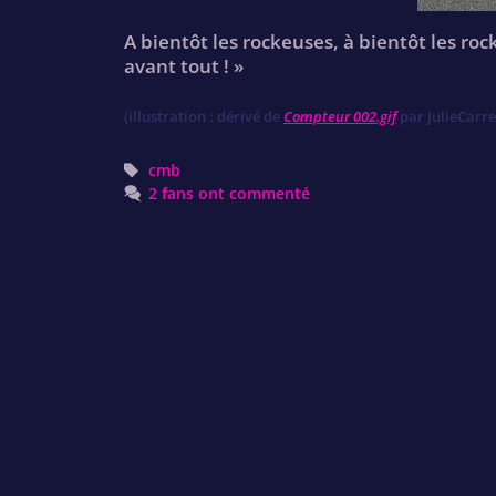
A bientôt les rockeuses, à bientôt les roc
avant tout ! »
(illustration : dérivé de
Compteur 002.gif
par JulieCarr
Tags
cmb
2 fans ont commenté