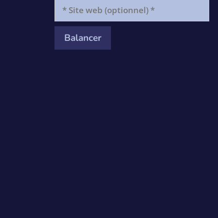
*
Site
web
(optionnel)
*