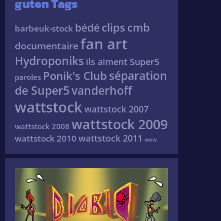
guten Tags
clips
cmb
bédé
barbeuk-stock
fan art
documentaire
Hydroponiks
ils aiment Super5
séparation
Ponik's Club
paroles
de Super5
vanderhoff
wattstock
wattstock 2007
wattstock 2009
wattstock 2008
wattstock 2011
wattstock 2010
wow