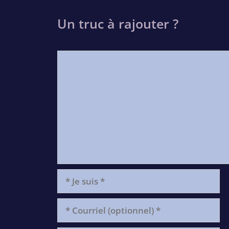
Un truc à rajouter ?
Comment
*
Je
suis
*
Courriel
(optionnel)