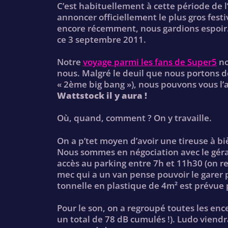
C’est habituellement à cette période de 
annoncer officiellement le plus gros fest
encore récemment, nous gardions espoir. 
ce 3 septembre 2011.
Notre
voyage parmi les fans de Super5
no
nous. Malgré le deuil que nous portons d
« 2ème big bang »), nous pouvons vous l’a
Wattstock il y aura !
Où, quand, comment ? On y travaille.
On a p’tet moyen d’avoir une tireuse à biè
Nous sommes en négociation avec le gér
accès au parking entre 7h et 11h30 (on r
mec qui a un van pense pouvoir le garer po
tonnelle en plastique de 4m² est prévue 
Pour le son, on a regroupé toutes les ence
un total de 78 dB cumulés !). Ludo viend