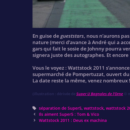
En guise de
gueststars
, nous n’aurons pa
nature (merci d’avance à André qui a accep
gars qui fait le sosie de Johnny pourra ve
signera juste des autographes. Et encore 
Vous le voyez : Wattstock 2011 s’annonc
supermarché de Pompertuzat, ouvert du 
La date reste la même, venez nombreux 
(illustration : dérivée de
Super U Bagnoles de l’Orne
© 
Tags
séparation de Super5
,
wattstock
,
wattstock 2
Post
Ils aiment Super5 : Tom & Vico
navigation
Wattstock 2011 : Deus ex machina