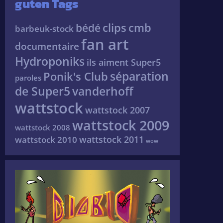
guten Tags
clips
cmb
bédé
barbeuk-stock
fan art
documentaire
Hydroponiks
ils aiment Super5
séparation
Ponik's Club
paroles
de Super5
vanderhoff
wattstock
wattstock 2007
wattstock 2009
wattstock 2008
wattstock 2011
wattstock 2010
wow