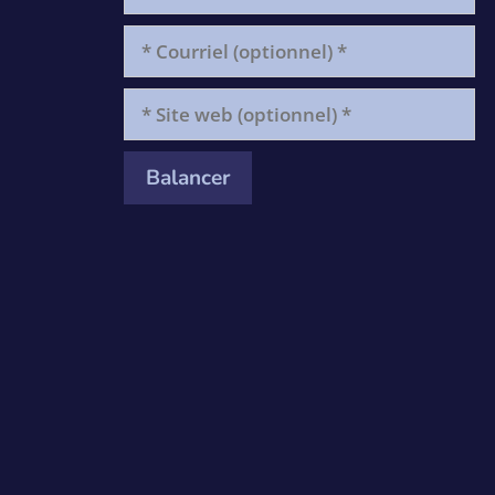
suis
*
Courriel
(optionnel)
*
Site
web
(optionnel)
*