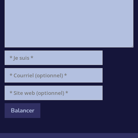
*
Je
suis
*
Courriel
(optionnel)
*
Site
web
(optionnel)
*