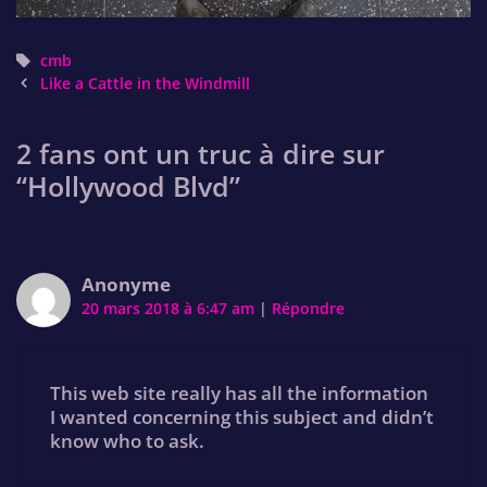
Tags
cmb
Post
Like a Cattle in the Windmill
navigation
2 fans ont un truc à dire sur
“
Hollywood Blvd
”
Anonyme
20 mars 2018 à 6:47 am
|
Répondre
This web site really has all the information
I wanted concerning this subject and didn’t
know who to ask.