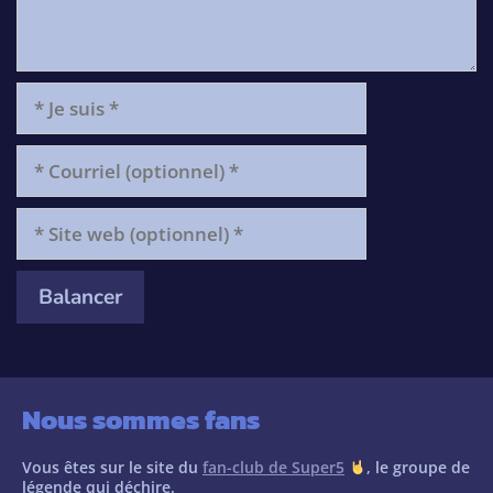
*
Je
suis
*
Courriel
(optionnel)
*
Site
web
(optionnel)
*
Nous sommes fans
Vous êtes sur le site du
fan-club de Super5
, le groupe de
légende qui déchire.