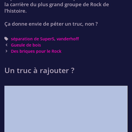
la carrière du plus grand groupe de Rock de
l’histoire.
Ça donne envie de péter un truc, non ?
Tags
séparation de Super5
,
vanderhoff
Post
Gueule de bois
navigation
Des briques pour le Rock
Un truc à rajouter ?
Comment