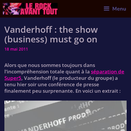
Skip
Menu
to
content
Vanderhoff : the show
(business) must go on
18 mai 2011
Alors que nous sommes toujours dans
l’incompréhension totale quant à la
séparation de
Super5
, Vanderhoff (le producteur du groupe) a
tenu hier soir une conférence de presse
finalement peu surprenante. En voici un extrait :