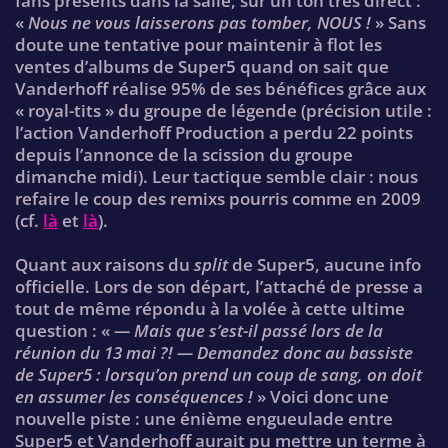
fans présents dans la salle, sur un ton très direct :
«
Nous ne vous laisserons pas tomber, NOUS !
» Sans
doute une tentative pour maintenir à flot les
ventes d’albums de Super5 quand on sait que
Vanderhoff réalise 95% de ses bénéfices grâce aux
« royal-tits » du groupe de légende (précision utile :
l’action Vanderhoff Production a perdu 22 points
depuis l’annonce de la scission du groupe
dimanche midi). Leur tactique semble clair : nous
refaire le coup des remixs pourris comme en 2009
(cf.
là
et
là
).
Quant aux raisons du
split
de Super5, aucune info
officielle. Lors de son départ, l’attaché de presse a
tout de même répondu à la volée à cette ultime
question : «
— Mais que s’est-il passé lors de la
réunion du 13 mai ?! — Demandez donc au bassiste
de Super5 : lorsqu’on prend un coup de sang, on doit
en assumer les conséquences !
» Voici donc une
nouvelle piste : une énième engueulade entre
Super5 et Vanderhoff aurait pu mettre un terme à