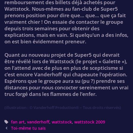
remboursement des billets déjà achetés pour
Wattstock. Nous-mêmes au fan-club de Super5
prenons position pour dire que… que… que ça fait
vraiment chier ! On essaie de contacter le groupe
depuis trois semaines pour obtenir des
explications, mais en vain. Si quelqu’un a des infos,
on est bien évidemment preneur.
Quant au nouveau projet de Super5 qui devrait
être révélé lors de Wattstock (le projet « Galette »),
on l’attend avec de plus en plus de scepticisme si
c’est encore Vanderhoff qui chapeaute l’opération.
Espérons que le groupe aura su (pu ?) prendre ses
distances pour nous concocter sereinement un vrai
truc forgé dans les flammes de l’enfer.
(illustration : © Vanderhoff Production® – Tous droits réservés)
Tags
fan art
,
vanderhoff
,
wattstock
,
wattstock 2009
Post
Toi-même tu sais