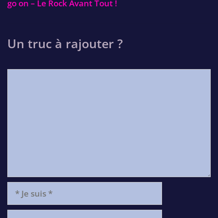
go on – Le Rock Avant Tout !
Un truc à rajouter ?
Comment
*
Je
suis
*