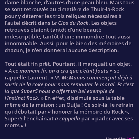
dame blanche, d’autres d’une peau bleu. Mais tous
se sont retrouvés au cimetière de Thuir-la-Rock
pour y déterrer les trois reliques nécessaires à
l’autel décrit dans
Le Clos du Rock
. Les objets
retrouvés étaient tantôt d’une beauté
indescriptible, tantôt d’une immondice tout aussi
innommable. Aussi, pour le bien des mémoires de
chacun, je n’en donnerai aucune description.
Tout était fin prêt. Pourtant, il manquait un objet.
«
À ce moment-là, on a cru que c’était foutu
» se
rappelle Laurent. «
M. McManus commençait déjà à
sortir de la coke pour nous remonter le moral. Et c’est
là que Super5 nous a offert un bel exemple de
l’instinct Rock.
» En effet, dissimulé sous la table
même de la maison : un OuiJa ! Ce soir-là, le refrain
qui débutait par « honorer la mémoire du Rock »,
Super5 l’enchaînait
a cappella
par « parler avec ses
morts » !
(la suite
ici
)