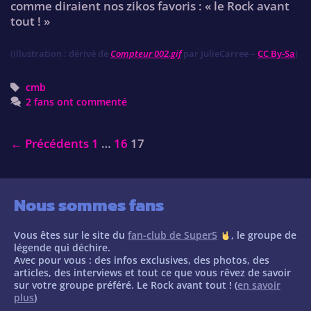
comme diraient nos zikos favoris : « le Rock avant
tout ! »
(illustration : dérivé de
Compteur 002.gif
par JulieCarree –
CC By-Sa
)
Tags
cmb
2 fans ont commenté
Post
← Précédents
1
…
16
17
navigation
Nous sommes fans
Vous êtes sur le site du
fan-club de Super5
, le groupe de
légende qui déchire.
Avec pour vous : des infos exclusives, des photos, des
articles, des interviews et tout ce que vous rêvez de savoir
sur votre groupe préféré. Le Rock avant tout ! (
en savoir
plus
)