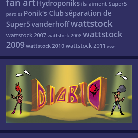
fan art
Hydroponiks
ils aiment Super5
séparation de
Ponik's Club
paroles
wattstock
Super5
vanderhoff
wattstock
wattstock 2007
wattstock 2008
2009
wattstock 2011
wattstock 2010
wow