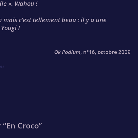
lle ». Wahou !
n mais c’est tellement beau : il y a une
 Yougi !
Ok Podium
, n°16, octobre 2009
s)
 “
En Croco
”