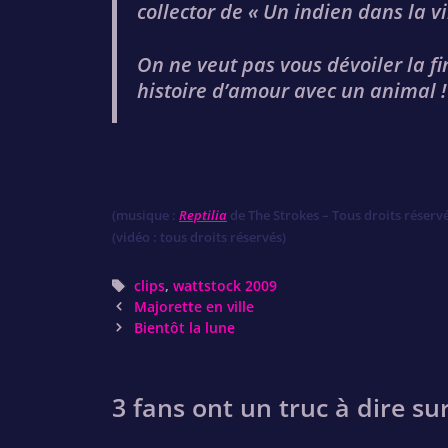
collector de « Un indien dans la vi
On ne veut pas vous dévoiler la fi
histoire d’amour avec un animal !
(musique :
Reptilia
de The Strokes – Tous droits réservé
(vidéo : tous droits réservés)
Tags
clips
,
wattstock 2009
Post
Majorette en ville
navigation
Bientôt la lune
3 fans ont un truc à dire sur