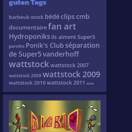
guten Tags
clips
cmb
bédé
barbeuk-stock
fan art
documentaire
Hydroponiks
ils aiment Super5
séparation
Ponik's Club
paroles
de Super5
vanderhoff
wattstock
wattstock 2007
wattstock 2009
wattstock 2008
wattstock 2011
wattstock 2010
wow