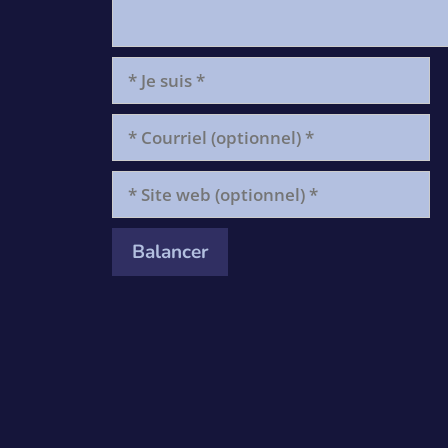
*
Je
suis
*
Courriel
(optionnel)
*
Site
web
(optionnel)
*