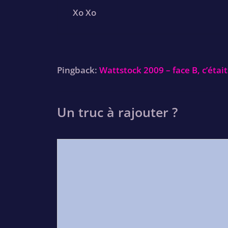
Xo Xo
Pingback:
Wattstock 2009 – face B, c’était
Un truc à rajouter ?
Comment