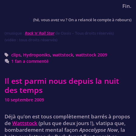
Fin.
(hé, vous avez vu ? On a relancé le compte à rebours)
(musique :
Rock ‘n’ Roll Star
de Oasis – Tous droits réservés)
(vidéo : tous droits réservés)
Tags
clips
,
Hydroponiks
,
wattstock
,
wattstock 2009
1 fan a commenté
Il est parmi nous depuis la nuit
des temps
10 septembre 2009
Déjà qu’on est tous complètement barrés à propos
de
Wattstock
(plus que deux jours !), vlatipa que,
bombardement mental façon
Apocalypse Now
, la