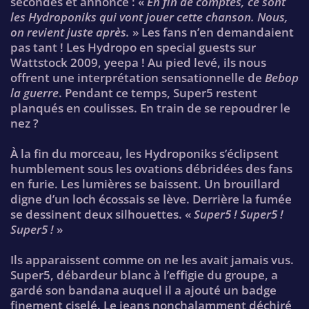
secondes et annonce : «
En fin de comptes, ce sont
les Hydroponiks qui vont jouer cette chanson. Nous,
on revient juste après.
» Les fans n’en demandaient
pas tant ! Les Hydropo en special guests sur
Wattstock 2009, yeepa ! Au pied levé, ils nous
offrent une interprétation sensationnelle de
Bebop
la guerre
. Pendant ce temps, Super5 restent
planqués en coulisses. En train de se repoudrer le
nez ?
À la fin du morceau, les Hydroponiks s’éclipsent
humblement sous les ovations débridées des fans
en furie. Les lumières se baissent. Un brouillard
digne d’un loch écossais se lève. Derrière la fumée
se dessinent deux silhouettes. «
Super5 ! Super5 !
Super5 !
»
Ils apparaissent comme on ne les avait jamais vus.
Super5, débardeur blanc à l’effigie du groupe, a
gardé son bandana auquel il a ajouté un badge
finement ciselé. Le jeans nonchalamment déchiré