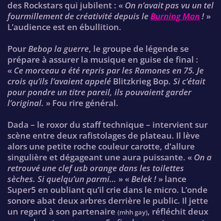
des Rockstars qui jubilent : «
On n’avait pas vu un tel
fourmillement de créativité depuis le
Burning Man
!
»
L’audience est en ébullition.
Pour
Bebop la guerre
, le groupe de légende se
prépare à assurer la musique en guise de final :
«
Ce morceau a été repris par les Ramones en 75. Je
crois qu’ils l’avaient appelé
Blitzkrieg Bop
. Si c’était
pour pondre un titre pareil, ils pouvaient garder
l’original.
» Fou rire général.
Dada – le roxor du staff technique – intervient sur
scène entre deux rafistolages de plateau. Il lève
alors une petite roche couleur carotte, d’allure
singulière et dégageant une aura puissante. «
On a
retrouvé une clef usb orange dans les toilettes
sèches. Si quelqu’un parmi…
» «
Belek !
» lance
Super5 en oubliant qu’il crie dans le micro. L’onde
sonore abat deux arbres derrière le public. Il jette
un regard à son partenaire
, réfléchit deux
(mhh gay)