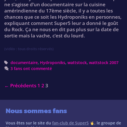
ne s’agisse d’un documentaire sur la cuisine
amérindienne du 17ème siècle, il y a toutes les
chances que ce soit les Hydroponiks en personnes,
expliquant comment Super5 leur a donné le goût
du Rock. Ça ne nous en dit pas plus sur la date de
sortie mais la vache, c’est du lourd.
(vidéo : tous droits réservés)
Tags
documentaire
,
Hydroponiks
,
wattstock
,
wattstock 2007
3 fans ont commenté
Post
← Précédents
1
2
3
navigation
Nous sommes fans
Vous êtes sur le site du
fan-club de Super5
, le groupe de