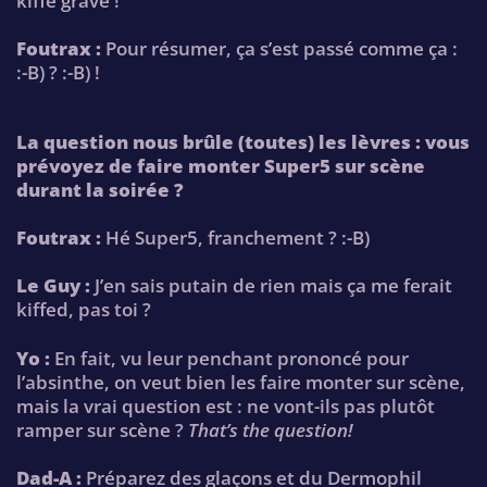
kiffé grave !
Foutrax :
Pour résumer, ça s’est passé comme ça :
:-B) ? :-B) !
La question nous brûle (toutes) les lèvres : vous
prévoyez de faire monter Super5 sur scène
durant la soirée ?
Foutrax :
Hé Super5, franchement ? :-B)
Le Guy :
J’en sais putain de rien mais ça me ferait
kiffed, pas toi ?
Yo :
En fait, vu leur penchant prononcé pour
l’absinthe, on veut bien les faire monter sur scène,
mais la vrai question est : ne vont-ils pas plutôt
ramper sur scène ?
That’s the question!
Dad-A :
Préparez des glaçons et du Dermophil