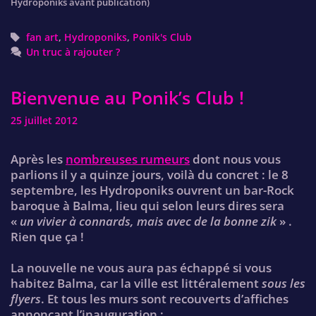
Hydroponiks avant publication)
Tags
fan art
,
Hydroponiks
,
Ponik's Club
Un truc à rajouter ?
Bienvenue au Ponik’s Club !
25 juillet 2012
Après les
nombreuses rumeurs
dont nous vous
parlions il y a quinze jours, voilà du concret : le 8
septembre, les Hydroponiks ouvrent un bar-Rock
baroque à Balma, lieu qui selon leurs dires sera
«
un vivier à connards, mais avec de la bonne zik
» .
Rien que ça !
La nouvelle ne vous aura pas échappé si vous
habitez Balma, car la ville est littéralement
sous les
flyers
. Et tous les murs sont recouverts d’affiches
annonçant l’inauguration :