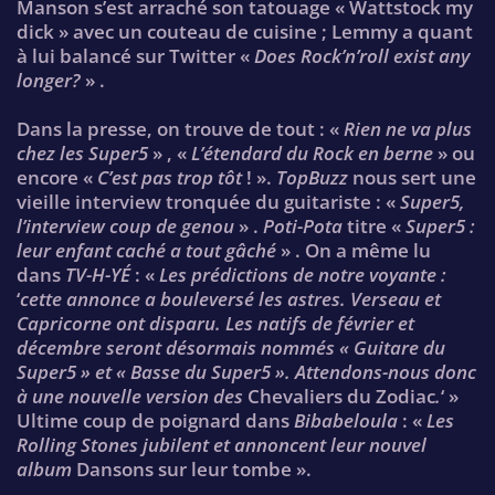
Manson s’est arraché son tatouage « Wattstock my
dick » avec un couteau de cuisine ; Lemmy a quant
à lui balancé sur Twitter «
Does Rock’n’roll exist any
longer?
» .
Dans la presse, on trouve de tout : «
Rien ne va plus
chez les Super5
» , «
L’étendard du Rock en berne
» ou
encore «
C’est pas trop tôt
! ».
TopBuzz
nous sert une
vieille interview tronquée du guitariste : «
Super5,
l’interview coup de genou
» .
Poti-Pota
titre «
Super5 :
leur enfant caché a tout gâché
» . On a même lu
dans
TV-H-YÉ
: «
Les prédictions de notre voyante :
‘
cette annonce a bouleversé les astres. Verseau et
Capricorne ont disparu. Les natifs de février et
décembre seront désormais nommés « Guitare du
Super5 » et « Basse du Super5 ». Attendons-nous donc
à une nouvelle version des
Chevaliers du Zodiac
.
‘ »
Ultime coup de poignard dans
Bibabeloula
: «
Les
Rolling Stones jubilent et annoncent leur nouvel
album
Dansons sur leur tombe ».