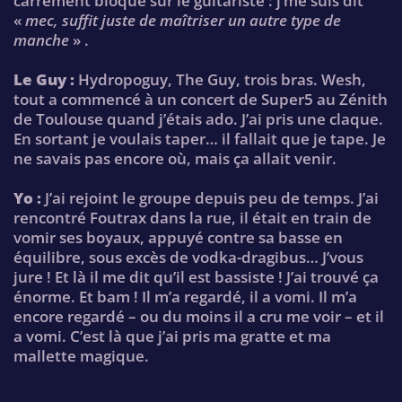
carrément bloqué sur le guitariste : j’me suis dit
«
mec, suffit juste de maîtriser un autre type de
manche
» .
Le Guy :
Hydropoguy, The Guy, trois bras. Wesh,
tout a commencé à un concert de Super5 au Zénith
de Toulouse quand j’étais ado. J’ai pris une claque.
En sortant je voulais taper… il fallait que je tape. Je
ne savais pas encore où, mais ça allait venir.
Yo :
J’ai rejoint le groupe depuis peu de temps. J’ai
rencontré Foutrax dans la rue, il était en train de
vomir ses boyaux, appuyé contre sa basse en
équilibre, sous excès de vodka-dragibus… J’vous
jure ! Et là il me dit qu’il est bassiste ! J’ai trouvé ça
énorme. Et bam ! Il m’a regardé, il a vomi. Il m’a
encore regardé – ou du moins il a cru me voir – et il
a vomi. C’est là que j’ai pris ma gratte et ma
mallette magique.