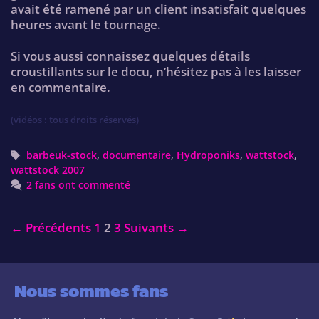
avait été ramené par un client insatisfait quelques
heures avant le tournage.
Si vous aussi connaissez quelques détails
croustillants sur le docu, n’hésitez pas à les laisser
en commentaire.
(vidéos : tous droits réservés)
Tags
barbeuk-stock
,
documentaire
,
Hydroponiks
,
wattstock
,
wattstock 2007
2 fans ont commenté
Post
← Précédents
1
2
3
Suivants →
navigation
Nous sommes fans