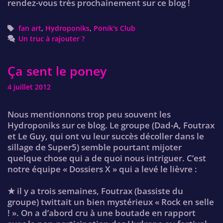
rendez-vous très prochainement sur ce blog !
Tags
fan art
,
Hydroponiks
,
Ponik's Club
Un truc à rajouter ?
Ça sent le poney
4 juillet 2012
Nous mentionnons trop peu souvent les
Hydroponiks sur ce blog. Le groupe (Dad-A, Foutrax
et Le Guy, qui ont vu leur succès décoller dans le
sillage de Super5) semble pourtant mijoter
quelque chose qui a de quoi nous intriguer. C’est
notre équipe « Dossiers X » qui a levé le lièvre :
★ il y a trois semaines, Foutrax (bassiste du
groupe) twittait un bien mystérieux « Rock en selle
! ». On a d’abord cru à une boutade en rapport