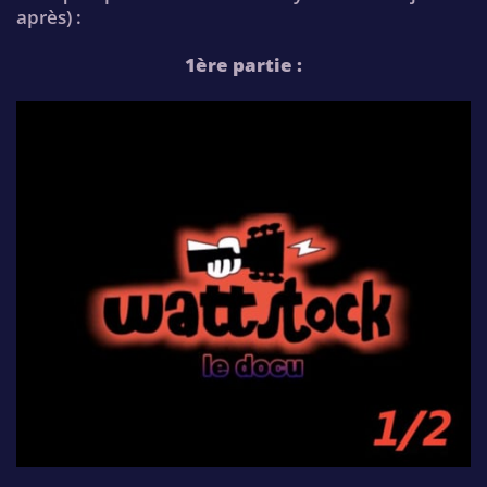
après) :
1ère partie :