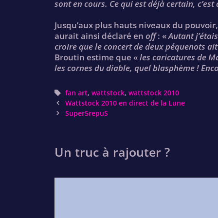
sont en cours. Ce qui est déjà certain, c’est qu
Jusqu’aux plus hauts niveaux du pouvoir,
aurait ainsi déclaré en
off
: «
Autant j’étai
croire que le concert de deux péquenots ait
Broutin estime que «
les caricatures de Ma
les cornes du diable, quel blasphème ! Enc
Tags
fan art
,
wattstock
,
wattstock 2010
Post
Wattstock 2010 en direct de la Lune
navigation
Super5repuS
Un truc à rajouter ?
Comment