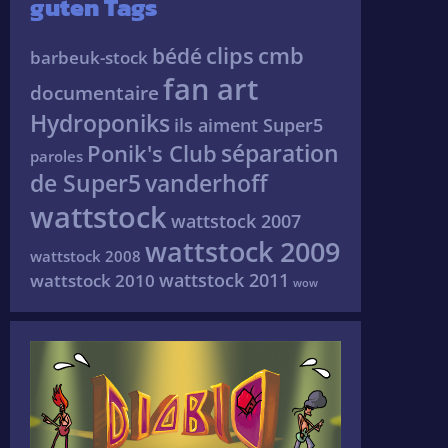
guten Tags
clips
cmb
bédé
barbeuk-stock
fan art
documentaire
Hydroponiks
ils aiment Super5
séparation
Ponik's Club
paroles
de Super5
vanderhoff
wattstock
wattstock 2007
wattstock 2009
wattstock 2008
wattstock 2011
wattstock 2010
wow