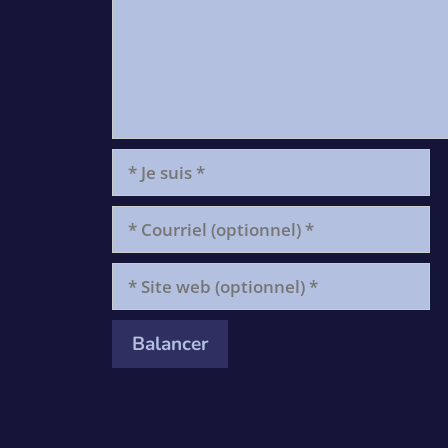
*
Je
suis
*
Courriel
(optionnel)
*
Site
web
(optionnel)
*