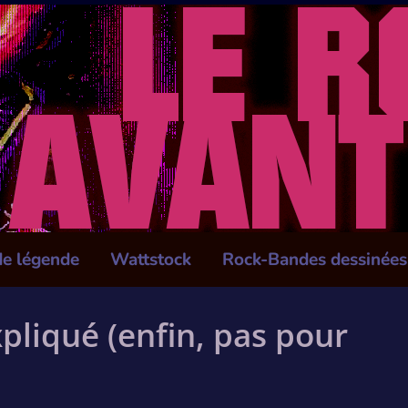
de légende
Wattstock
Rock-Bandes dessinées
liqué (enfin, pas pour