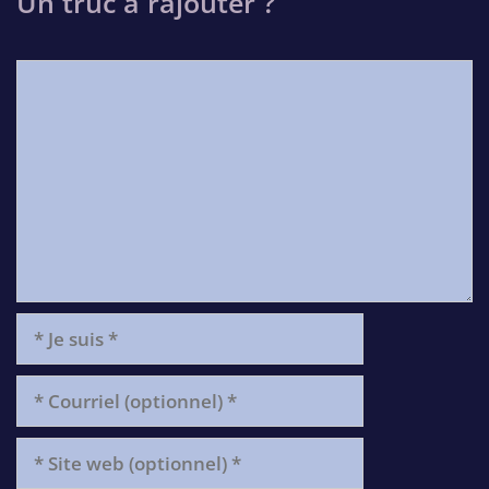
Un truc à rajouter ?
Comment
*
Je
suis
*
Courriel
(optionnel)
*
Site