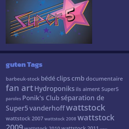
guten Tags
clips
cmb
bédé
documentaire
barbeuk-stock
fan art
Hydroponiks
ils aiment Super5
séparation de
Ponik's Club
paroles
wattstock
Super5
vanderhoff
wattstock
wattstock 2007
wattstock 2008
2009
wattstock 2011
wattstock 2010