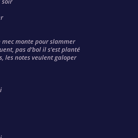
 soir
er
 un mec monte pour slammer
ent, pas d’bol il s’est planté
, les notes veulent galoper
i
i