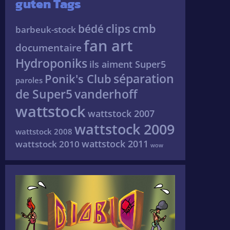
guten Tags
clips
cmb
bédé
barbeuk-stock
fan art
documentaire
Hydroponiks
ils aiment Super5
séparation
Ponik's Club
paroles
de Super5
vanderhoff
wattstock
wattstock 2007
wattstock 2009
wattstock 2008
wattstock 2011
wattstock 2010
wow