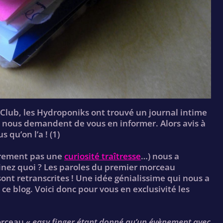
 Club, les Hydroponiks ont trouvé un journal intime
ils nous demandent de vous en informer. Alors avis à
s qu’on l’a ! (1)
ûrement pas une
curiosité traîtresse
…) nous a
evinez quoi ? Les paroles du premier morceau
sont retranscrites ! Une idée génialissime qui nous a
e blog. Voici donc pour vous en exclusivité les
orceau «
easy finger étant donné qu’un évènement avec