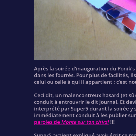
Après la soirée d’inauguration du Ponik’s
dans les fourrés. Pour plus de facilités, 
celui ou celle à qui il appartient : c’est nou
Ceci dit, un malencontreux hasard (et s
conduit à entrouvrir le dit journal. Et d
interprété par Super5 durant la soirée y 
immédiatement conduit à les publier sur c
paroles de
Monte sur ton ch’val
!!!
Super5 avaient expliqué avoir écrit ce m