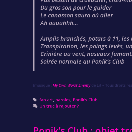
Du gros son pour le guider
Le canasson saura où aller
Ah ouuuhhh…
Amplis branchés, potars à 11, les
Transpiration, les poings levés,
Crinière au vent, naseaux fumants
Soirée normale au Ponik’s Club
(musique :
My Own Worst Enem
y
de Lit – Tous droits ré
Tags
fan art
,
paroles
,
Ponik's Club
Un truc à rajouter ?
Ponik’s Club : objet t