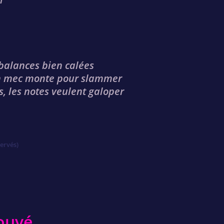
 balances bien calées
 un mec monte pour slammer
, les notes veulent galoper
servés)
rouvé