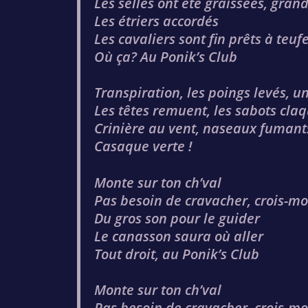
Les selles ont été graissées, grand
Les étriers accordés
Les cavaliers sont fin prêts à teuf
Où ça? Au Ponik’s Club
Transpiration, les poings levés,
Les têtes remuent, les sabots claqu
Crinière au vent, naseaux fumants
Casaque verte !
Monte sur ton ch’val
Pas besoin de cravacher, crois-mo
Du gros son pour le guider
Le canasson saura où aller
Tout droit, au Ponik’s Club
Monte sur ton ch’val
Pas besoin de cravacher, crois-mo