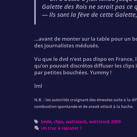
Galette des Rois
ne serait pas ce q
— Ils sont la fève de cette Galette,
…avant de monter sur la table pour un 
des journalistes médusés.
Vu que le dvd n’est pas dispo en France, 
qu’on pouvait discrétos diffuser les clips 
par petites bouchées. Yummy !
lml
N.B. : les autorités craignant des émeutes suite à la di
combustion spontanée et de
sneak attack
à la hache.
Tags
bédé
,
clips
,
wattstock
,
wattstock 2009
Un truc à rajouter ?