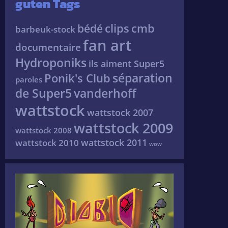
guten Tags
clips
cmb
bédé
barbeuk-stock
fan art
documentaire
Hydroponiks
ils aiment Super5
séparation
Ponik's Club
paroles
de Super5
vanderhoff
wattstock
wattstock 2007
wattstock 2009
wattstock 2008
wattstock 2011
wattstock 2010
wow