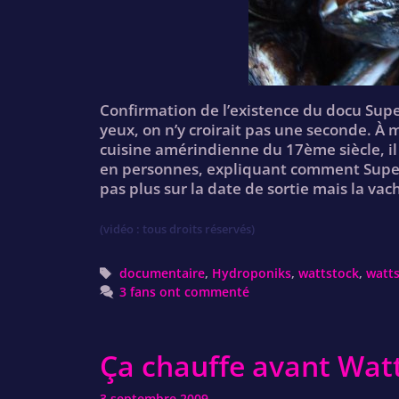
Confirmation de l’existence du docu Super
yeux, on n’y croirait pas une seconde. À m
cuisine amérindienne du 17ème siècle, il 
en personnes, expliquant comment Super5
pas plus sur la date de sortie mais la vach
(vidéo : tous droits réservés)
Tags
documentaire
,
Hydroponiks
,
wattstock
,
watts
3 fans ont commenté
Ça chauffe avant Wat
3 septembre 2009