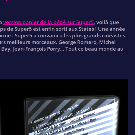
la
version papier de la bédé sur Super5
, voilà que
ips de Super5 est enfin sorti aux States ! Une année
norme : Super5 a convaincu les plus grands cinéastes
urs meilleurs morceaux. George Romero, Michel
l Bay, Jean-François Porry… Tout ce beau monde au