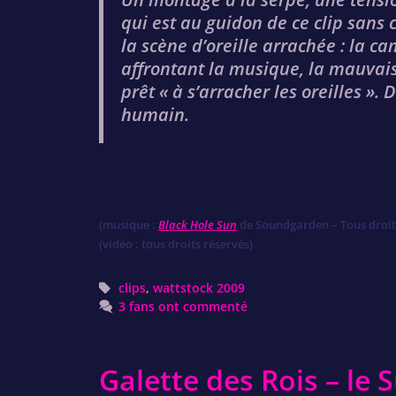
qui est au guidon de ce clip san
la scène d’oreille arrachée : la 
affrontant la musique, la mauvais
prêt « à s’arracher les oreilles ».
humain.
(musique :
Black Hole Sun
de Soundgarden – Tous droit
(vidéo : tous droits réservés)
Tags
clips
,
wattstock 2009
3 fans ont commenté
Galette des Rois – le